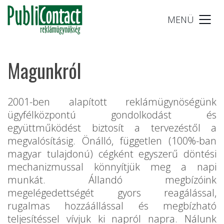
MENÜ
Magunkról
2001-ben alapított reklámügynöségünk
ügyfélközpontú gondolkodást és
együttműködést biztosít a tervezéstől a
megvalósításig. Önálló, független (100%-ban
magyar tulajdonú) cégként egyszerű döntési
mechanizmussal könnyítjük meg a napi
munkát. Állandó megbízóink
megelégedettségét gyors reagálással,
rugalmas hozzáállással és megbízható
teljesítéssel vívjuk ki napról napra. Nálunk